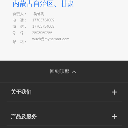
内蒙古自治区、甘肃
负责人：
吴修海
电 话：
17703734009
微 信：
17703734009
Q Q：
2593060256
wuxh@myhsmart.com
邮 箱：
回到顶部
关于我们
产品及服务